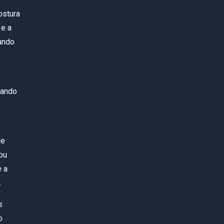
ostura
 e a
uando
uando
de
ou
é a
.
s
o