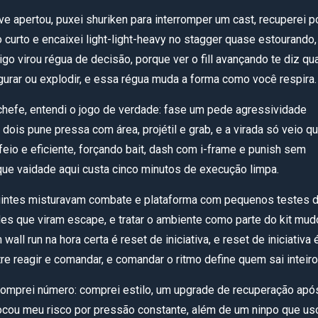
e apertou, puxei shuriken para interromper um cast, recuperei p
 curto e encaixei light-light-heavy no stagger quase estourando,
igo virou régua de decisão, porque ver o fill avançando te diz q
gurar ou explodir, e essa régua muda a forma como você respira.
chefe, entendi o jogo de verdade: fase um pede agressividade
dois pune pressa com área, projétil e grab, e a virada só veio q
 feio e eficiente, forçando bait, dash com i-frame e punish sem
que vaidade aqui custa cinco minutos de execução limpa.
uintes misturavam combate e plataforma com pequenos testes 
des que viram escape, e tratar o ambiente como parte do kit mud
 wall run na hora certa é reset de iniciativa, e reset de iniciativa 
re reagir e comandar, e comandar o ritmo define quem sai inteiro
 comprei número: comprei estilo, um upgrade de recuperação apó
ocou meu risco por pressão constante, além de um ninpo que us