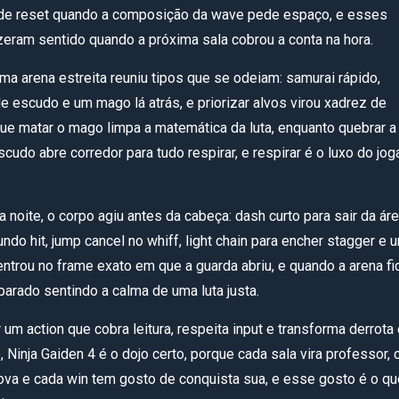
de reset quando a composição da wave pede espaço, e esses
izeram sentido quando a próxima sala cobrou a conta na hora.
ma arena estreita reuniu tipos que se odeiam: samurai rápido,
e escudo e um mago lá atrás, e priorizar alvos virou xadrez de
rque matar o mago limpa a matemática da luta, enquanto quebrar a
cudo abre corredor para tudo respirar, e respirar é o luxo do jog
da noite, o corpo agiu antes da cabeça: dash curto para sair da áre
ndo hit, jump cancel no whiff, light chain para encher stagger e 
entrou no frame exato em que a guarda abriu, e quando a arena fi
parado sentindo a calma de uma luta justa.
um action que cobra leitura, respeita input e transforma derrota
o, Ninja Gaiden 4 é o dojo certo, porque cada sala vira professor,
rova e cada win tem gosto de conquista sua, e esse gosto é o qu