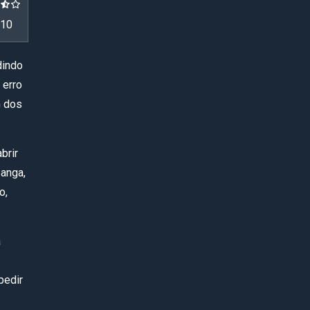
10
dindo
 erro
m dos
brir
anga,
o,
a
pedir