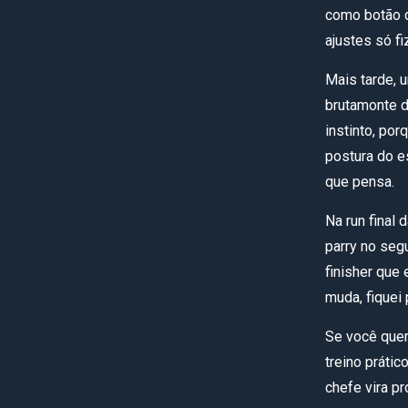
como botão 
ajustes só f
Mais tarde, u
brutamonte d
instinto, po
postura do es
que pensa.
Na run final 
parry no segu
finisher que 
muda, fiquei 
Se você quer 
treino prátic
chefe vira p