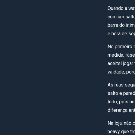
Quando a wav
com um salto
barra do inim
é hora de se
No primeiro 
medida, fase 
aceitei jogar
vaidade, por
As ruas seg
salto e pare
tudo, pois um
diferença ent
Na loja, não
heavy que tr