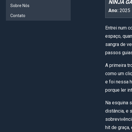
NINJA GA
Sobre Nós
Ano:
2025
Contato
Entrei num c
espaço, quand
sangra de ve
passos guias
A primeira tr
como um cliq
e foi nessa 
porque ler in
Na esquina s
distância, e 
sobrevivência
hit de graça,