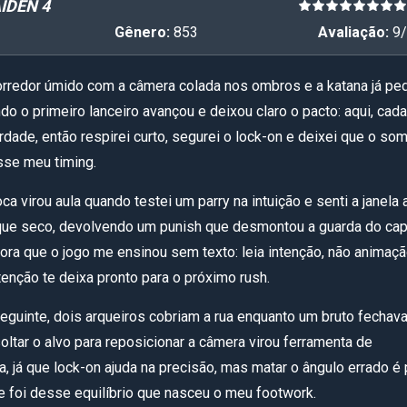
IDEN 4
Gênero:
853
Avaliação:
9
/
orredor úmido com a câmera colada nos ombros e a katana já pe
o o primeiro lanceiro avançou e deixou claro o pacto: aqui, cada
rdade, então respirei curto, segurei o lock-on e deixei que o so
se meu timing.
oca virou aula quando testei um parry na intuição e senti a janela a
ue seco, devolvendo um punish que desmontou a guarda do cap
hora que o jogo me ensinou sem texto: leia intenção, não animaçã
tenção te deixa pronto para o próximo rush.
eguinte, dois arqueiros cobriam a rua enquanto um bruto fechav
soltar o alvo para reposicionar a câmera virou ferramenta de
, já que lock-on ajuda na precisão, mas matar o ângulo errado é 
 e foi desse equilíbrio que nasceu o meu footwork.