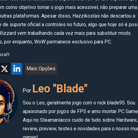
êm como objetivo tornar o jogo mais acessível, não preparar uma
outras plataformas. Apesar disso, Hazzikostas não descartou a
 de suporte oficial a controles no futuro, algo que hoje só é pos
Blizzard vem trabalhando cada vez mais para substituir mods
, por enquanto, WoW permanece exclusivo para PC.
craft
Mais Opções
Leo "Blade"
Por
Sou o Leo, geralmente jogo com o nick blade95. Sou
apaixonado por jogos de FPS e amo montar PC Game
Aqui no Steamaníacos cuido de tudo sobre Hardware,
review, preview, testes e novidades para o nosso m
gamer!