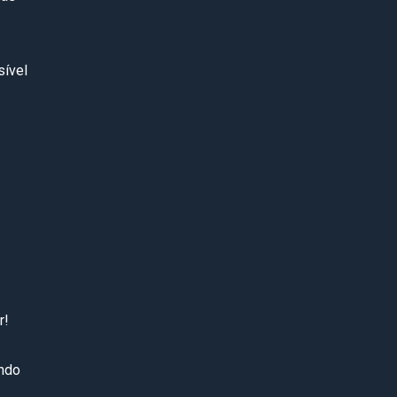
sível
r!
undo