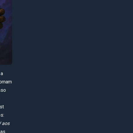
 a
tornam
sso
s
st
es:
W aos
 as