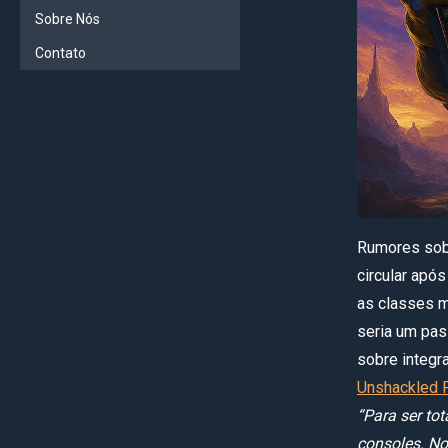
Sobre Nós
Contato
Rumores sobr
circular apó
as classes m
seria um pas
sobre integr
Unshackled 
“Para ser to
consoles. No