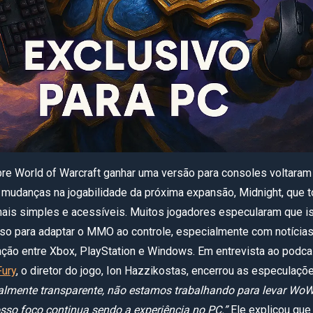
e World of Warcraft ganhar uma versão para consoles voltaram
s mudanças na jogabilidade da próxima expansão, Midnight, que 
ais simples e acessíveis. Muitos jogadores especularam que i
so para adaptar o MMO ao controle, especialmente com notícia
ação entre Xbox, PlayStation e Windows. Em entrevista ao podca
Fury
, o diretor do jogo, Ion Hazzikostas, encerrou as especulaçõ
talmente transparente, não estamos trabalhando para levar Wo
sso foco continua sendo a experiência no PC.”
Ele explicou que