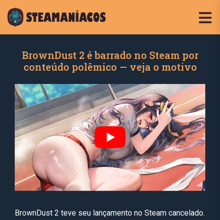
BrownDust 2 é barrado no Steam por
conteúdo polêmico — veja o motivo
BrownDust 2 teve seu lançamento no Steam cancelado.