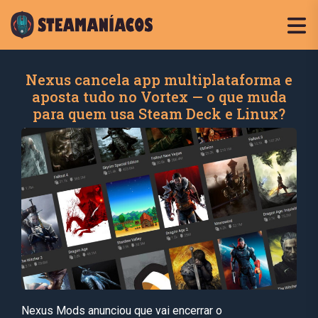
Nexus cancela app multiplataforma e
aposta tudo no Vortex — o que muda
para quem usa Steam Deck e Linux?
Nexus Mods anunciou que vai encerrar o