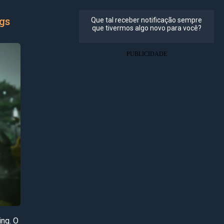
gs
ing. O