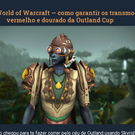
World of Warcraft — como garantir os transmo
vermelho e dourado da Outland Cup
p chegou para te fazer correr pelo céu de Outland usando Skyrid