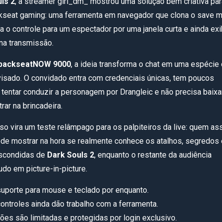
ls 2
, a streamer girl_dm_ mostrou uma solução bem criativa par
ckseat gaming: uma ferramenta em navegador que clona o save m
ra o controle para um espectador por uma janela curta e ainda ex
 na transmissão.
backseatNOW 9000
, a ideia transforma o chat em uma espécie
isado. O convidado entra com credenciais únicas, tem poucos
 tentar conduzir a personagem por Drangleic e não precisa baixa
trar na brincadeira.
isso vira um teste relâmpago para os palpiteiros da live: quem a
ode mostrar na hora se realmente conhece os atalhos, segredos 
escondidas de
Dark Souls 2
, enquanto o restante da audiência
do em picture-in-picture.
uporte para mouse e teclado por enquanto.
ontroles ainda dão trabalho com a ferramenta.
es são limitadas e protegidas por login exclusivo.