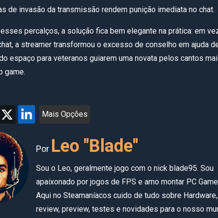
as de invasão da transmissão rendem punição imediata no chat.
ses percalços, a solução fica bem elegante na prática: em ve
chat, a streamer transformou o excesso de conselho em ajuda d
do espaço para veteranos guiarem uma novata pelos cantos ma
do game.
Mais Opções
Leo "Blade"
Por
Sou o Leo, geralmente jogo com o nick blade95. Sou
apaixonado por jogos de FPS e amo montar PC Game
Aqui no Steamaníacos cuido de tudo sobre Hardware,
review, preview, testes e novidades para o nosso m