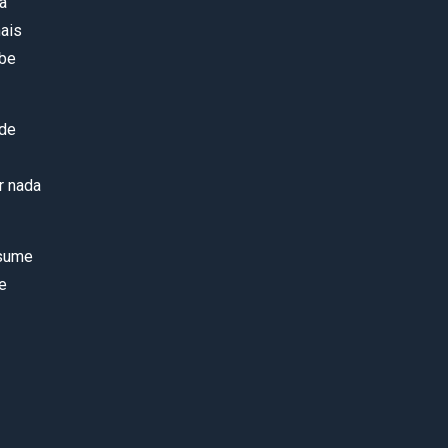
a
ais
ibe
 de
r nada
ssume
e