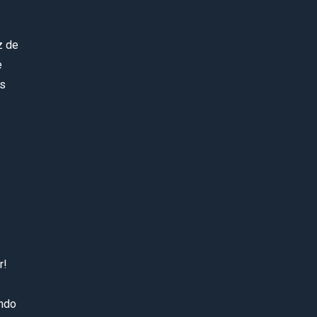
z de
e
is
r!
undo