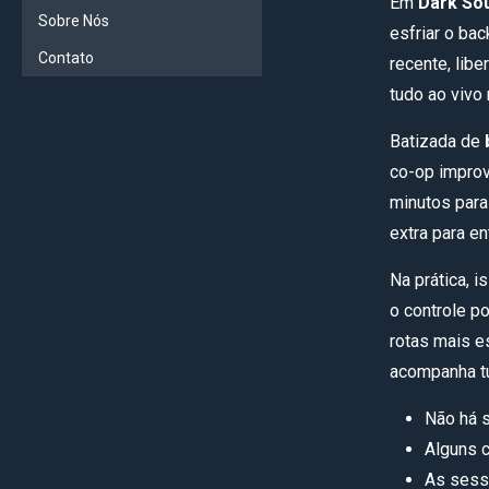
Em
Dark Sou
Sobre Nós
esfriar o ba
Contato
recente, libe
tudo ao vivo
Batizada de
co-op improv
minutos para
extra para en
Na prática, 
o controle p
rotas mais 
acompanha tu
Não há s
Alguns c
As sessõ