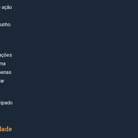
e ação
junho.
rações
uma
penas
ar
cipado
dade