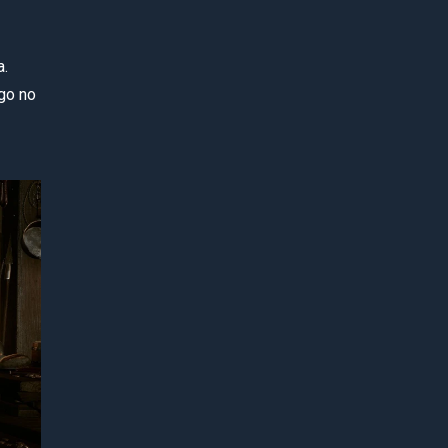
a.
ogo no