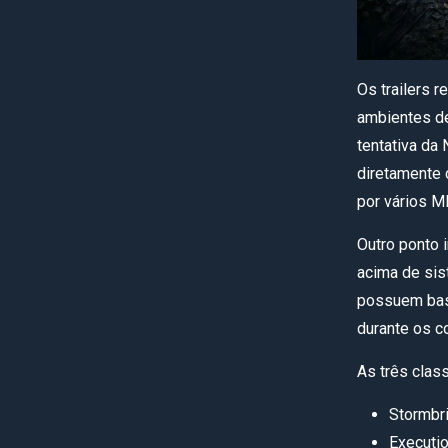
Os trailers 
ambientes de
tentativa da
diretamente 
por vários 
Outro ponto 
acima de sis
possuem bas
durante os c
As três clas
Stormbr
Executi