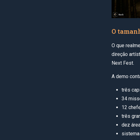
O tamanh
O que realme
direção artí
Next Fest.
A demo cont
três cap
34 miss
12 chef
três gra
dez área
sistemas