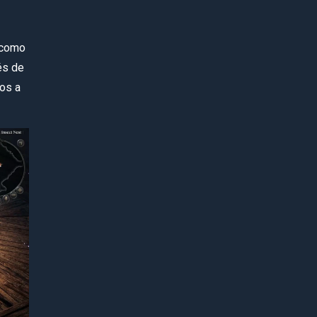
 como
és de
os a