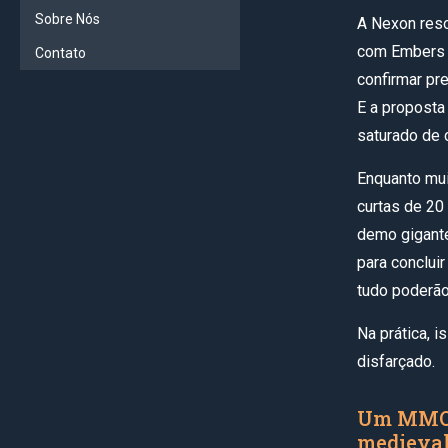
Sobre Nós
A Nexon res
com Embers o
Contato
confirmar pr
E a proposta
saturado de
Enquanto mui
curtas de 20
demo gigante
para conclui
tudo poderão
Na prática, 
disfarçado.
Um MMORP
medieva