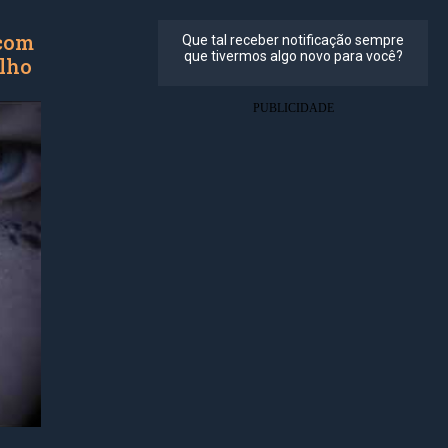
 com
olho