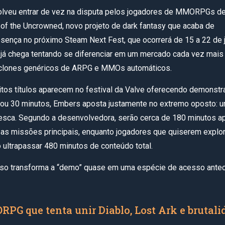
olveu entrar de vez na disputa pelos jogadores de MMORPGs d
f the Uncrowned, novo projeto de dark fantasy que acaba de
esença no próximo Steam Next Fest, que ocorrerá de 15 a 22 de 
 já chega tentando se diferenciar em um mercado cada vez mais
 clones genéricos de ARPG e MMOs automáticos.
tos títulos aparecem no festival da Valve oferecendo demonst
 ou 30 minutos, Embers aposta justamente no extremo oposto: 
sca. Segundo a desenvolvedora, serão cerca de 180 minutos a
r as missões principais, enquanto jogadores que quiserem explor
 ultrapassar 480 minutos de conteúdo total.
isso transforma a “demo” quase em uma espécie de acesso ante
G que tenta unir Diablo, Lost Ark e brutali
l