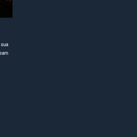
 sua
team