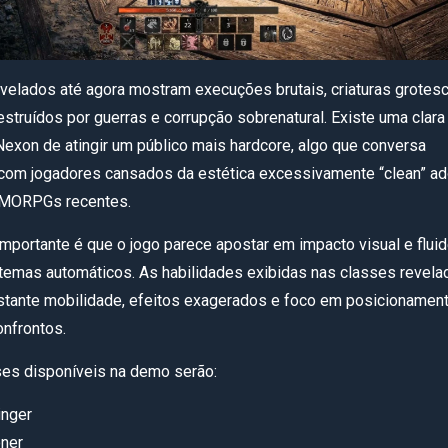
revelados até agora mostram execuções brutais, criaturas grotes
struídos por guerras e corrupção sobrenatural. Existe uma clara
 Nexon de atingir um público mais hardcore, algo que conversa
com jogadores cansados da estética excessivamente “clean” a
MMORPGs recentes.
importante é que o jogo parece apostar em impacto visual e flui
temas automáticos. As habilidades exibidas nas classes revela
tante mobilidade, efeitos exagerados e foco em posicionamen
onfrontos.
ses disponíveis na demo serão:
inger
oner