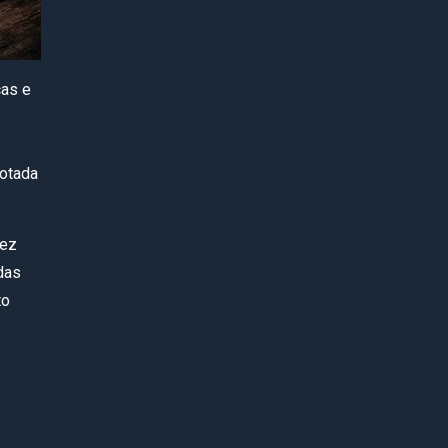
cas e
dotada
dez
das
to