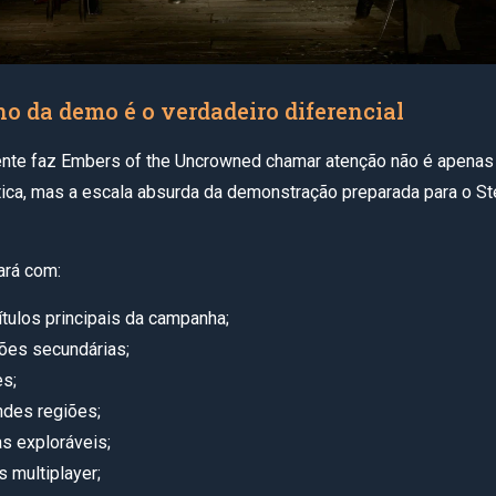
o da demo é o verdadeiro diferencial
nte faz Embers of the Uncrowned chamar atenção não é apenas
stica, mas a escala absurda da demonstração preparada para o S
ará com:
ítulos principais da campanha;
ões secundárias;
es;
ndes regiões;
s exploráveis;
 multiplayer;