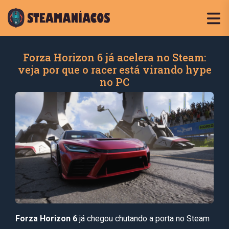
Forza Horizon 6 já acelera no Steam:
veja por que o racer está virando hype
no PC
Forza Horizon 6
já chegou chutando a porta no Steam