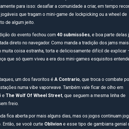
amente para isso: desafiar a comunidade a criar, em tempo reco
 jogáveis que tragam o mini-game de lockpicking ou a wheel de
o de algum jeito.
dição do evento fechou com
40 submissões
, e boa parte delas 
tada direto no navegador. Como manda a tradição dos jams mais
 muita coisa estranha, torta e deliciosamente difícil de explicar 
nça que só quem viveu a era dos mini-games esquisitos entend
taques, um dos favoritos é
A Contrario
, que troca o combate p
stações numa vibe vaporwave. Também vale ficar de olho em
4
e
The Wolf Of Wheel Street
, que seguem a mesma linha de
sem freio.
nda fica aberta por mais alguns dias, mas os jogos continuam jo
. Então, se você curte
Oblivion
e esse tipo de gambiarra genial 