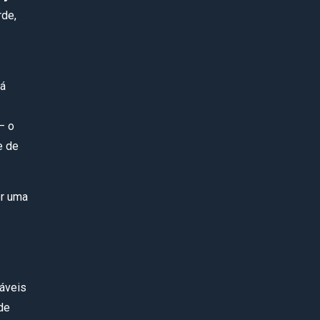
rde,
já
— o
e de
or uma
gáveis
de