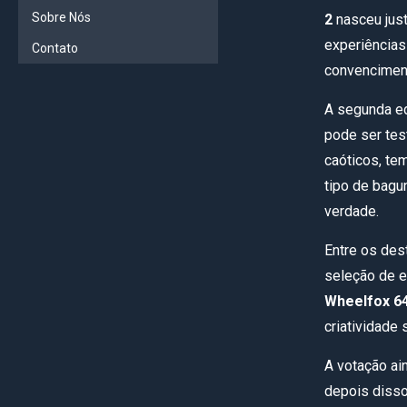
Sobre Nós
2
nasceu just
experiências
Contato
convenciment
A segunda e
pode ser tes
caóticos, tem
tipo de bagu
verdade.
Entre os des
seleção de e
Wheelfox 6
criatividade 
A votação ai
depois disso