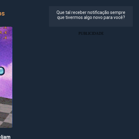
os
ljam