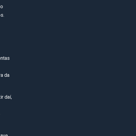
do
s.
entas
ra da
r daí,
o
save,