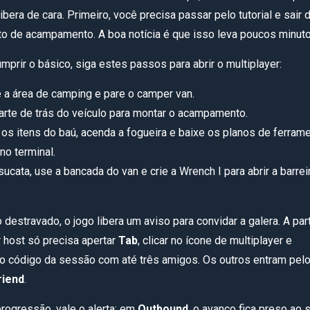
ibera de cara. Primeiro, você precisa passar pelo tutorial e sair 
to de acampamento. A boa notícia é que isso leva poucos minuto
mprir o básico, siga estes passos para abrir o multiplayer:
té a área de camping e pare o camper van.
arte de trás do veículo para montar o acampamento.
os itens do baú, acenda a fogueira e baixe os planos de ferram
no terminal.
sucata, use a bancada do van e crie a Wrench I para abrir a barrei
destravado, o jogo libera um aviso para convidar a galera. A parti
 host só precisa apertar
Tab
, clicar no ícone de multiplayer e
 o código da sessão com até três amigos. Os outros entram pel
riend
.
progressão, vale o alerta: em
Outbound
, o avanço fica preso ao 