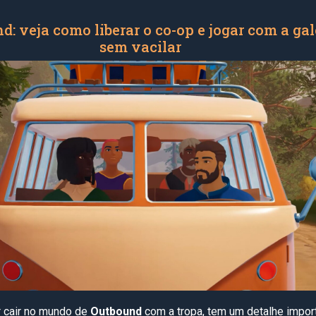
d: veja como liberar o co-op e jogar com a gal
sem vacilar
 cair no mundo de
Outbound
com a tropa, tem um detalhe import