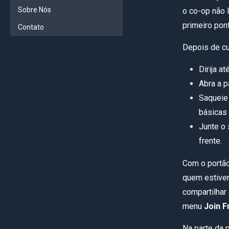
Sobre Nós
o co-op não l
primeiro pon
Contato
Depois de cu
Dirija a
Abra a p
Saqueie 
básicas 
Junte o 
frente.
Com o portão 
quem estiver
compartilhar
menu
Join F
Na parte da 