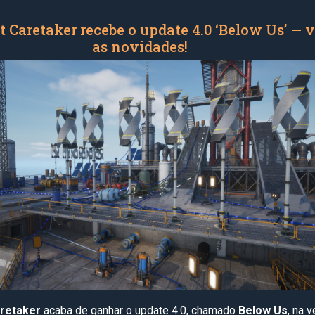
t Caretaker recebe o update 4.0 ‘Below Us’ — v
as novidades!
aretaker
acaba de ganhar o update 4.0, chamado
Below Us
, na 