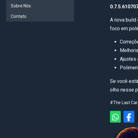
Sobre Nós
0.7.5.61070
Contato
A nova build
foco em poli
Correçõ
Melhori
Ajustes
Polimen
Se você est
olho nesse p
#The Last Car