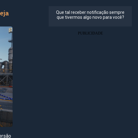
eja
versão