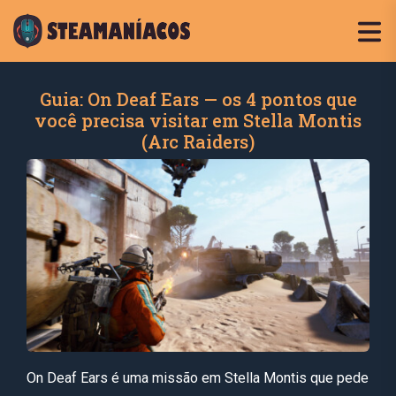
Guia: On Deaf Ears — os 4 pontos que
você precisa visitar em Stella Montis
(Arc Raiders)
On Deaf Ears é uma missão em Stella Montis que pede