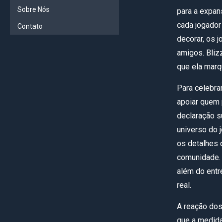
Sobre Nós
para a expan
cada jogador
Contato
decorar, os 
amigos. Bliz
que ela marqu
Para celebra
apoiar quem 
declaração su
universo do 
os detalhes 
comunidade.
além do entr
real.
A reação dos
que a medida