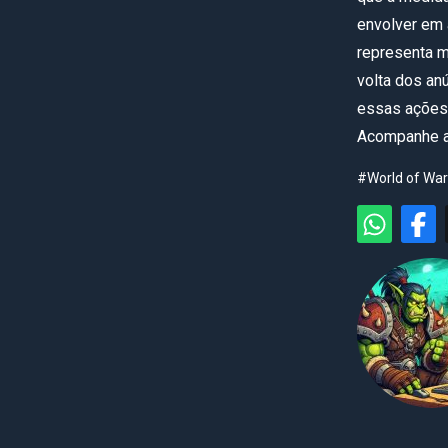
envolver em 
representa m
volta dos an
essas ações 
Acompanhe as
#World of War