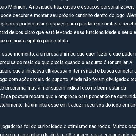
são Midnight. A novidade traz casas e espaços personalizáveis
 pode decorar e montar seu próprio cantinho dentro do jogo. Alé
jogadores podem usar o espaço para guardar conquistas e receb
zard deixou claro que está levando essa funcionalidade a sério 
e um novo capítulo para o título.
r esse momento, a empresa afirmou que quer fazer o que puder 
precisa de mais do que pixels quando o assunto é ter um lar. A
gere que a iniciativa ultrapassa o item virtual e busca conectar 
jogo com ações reais de suporte. Ainda não foram divulgados t
do programa, mas a mensagem indica foco no bem-estar da
 Essa postura mostra que a empresa está pensando na comunid
etenimento: há um interesse em traduzir recursos do jogo em ap
 jogadores foi de curiosidade e otimismo nas redes. Muitos e
 inspire campanhas de ajuda e dê espaço para a comunidade se