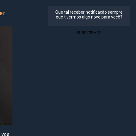
er
tivos