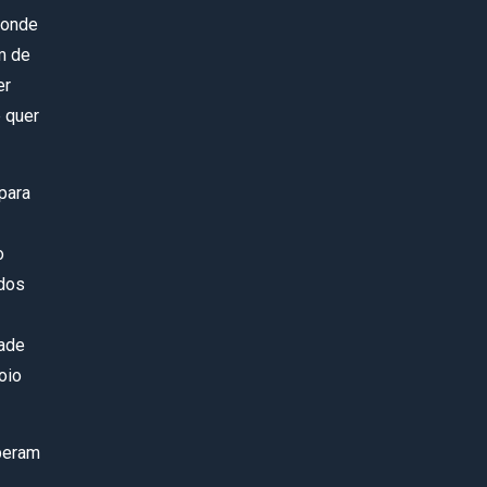
 onde
m de
er
e quer
para
o
odos
ade
oio
speram