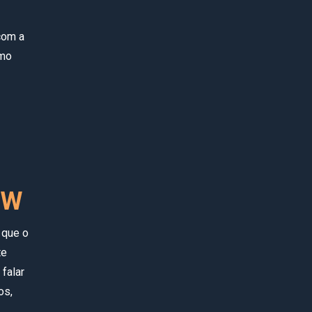
com a
omo
oW
 que o
te
falar
os,