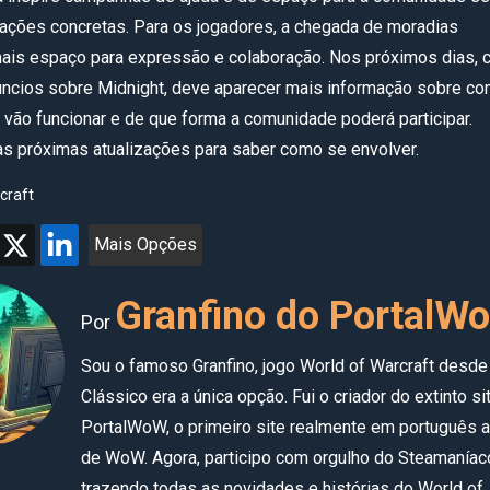
ações concretas. Para os jogadores, a chegada de moradias
ais espaço para expressão e colaboração. Nos próximos dias, 
úncios sobre Midnight, deve aparecer mais informação sobre c
vão funcionar e de que forma a comunidade poderá participar.
 próximas atualizações para saber como se envolver.
craft
Mais Opções
Granfino do PortalW
Por
Sou o famoso Granfino, jogo World of Warcraft desde
Clássico era a única opção. Fui o criador do extinto si
PortalWoW, o primeiro site realmente em português a 
de WoW. Agora, participo com orgulho do Steamaníac
trazendo todas as novidades e histórias do World of