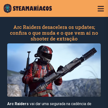
Arc Raiders desacelera os updates;
confira o que muda e o que vem aí no
shooter de extração
Arc Raiders
vai dar uma segurada na cadência de