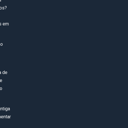
nos?
ls em
ão
a de
ce
 o
ntiga
mentar