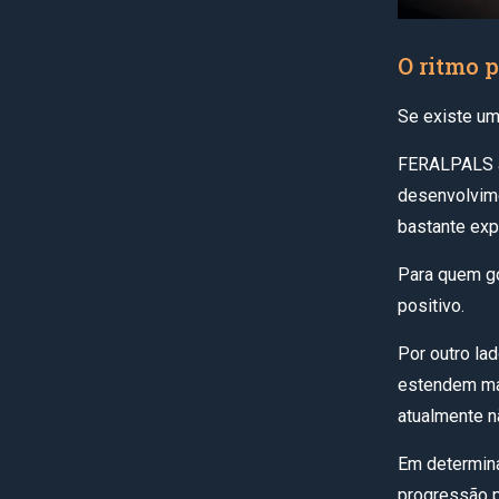
O ritmo p
Se existe um
FERALPALS a
desenvolvime
bastante exp
Para quem go
positivo.
Por outro la
estendem mai
atualmente nã
Em determin
progressão p