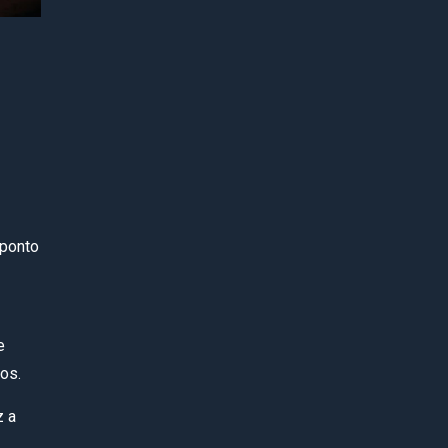
 ponto
e
dos.
z a