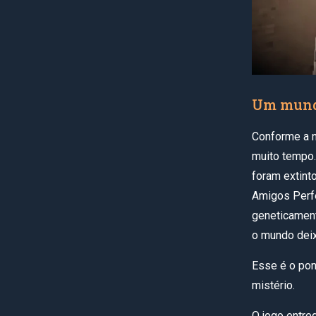
Um mund
Conforme a n
muito tempo.
foram extint
Amigos Perfe
geneticament
o mundo deix
Esse é o pon
mistério.
O jogo entre