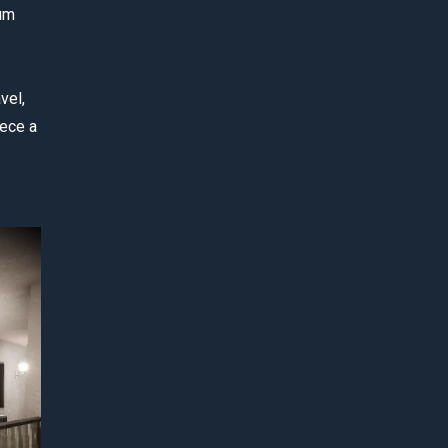
 um
vel,
mece a