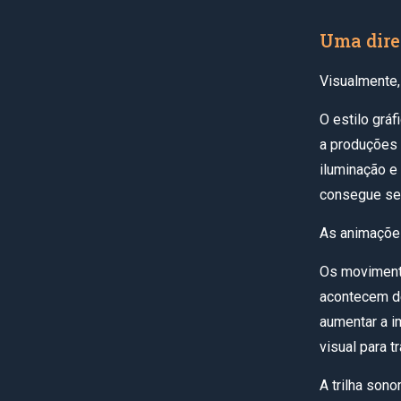
Uma direç
Visualmente
O estilo grá
a produções 
iluminação e
consegue se
As animaçõe
Os movimento
acontecem de
aumentar a i
visual para
A trilha son