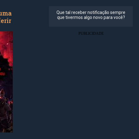
 uma
erir