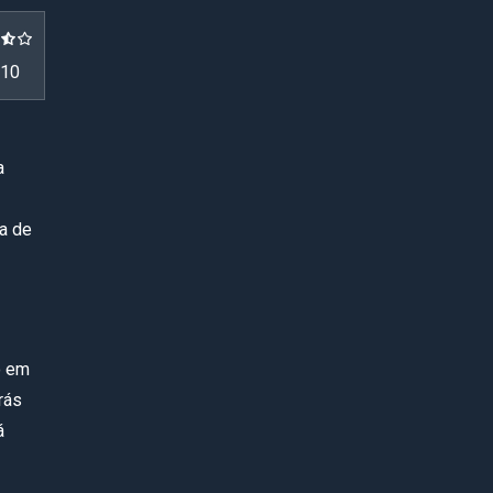
10
a
va de
o em
rás
á