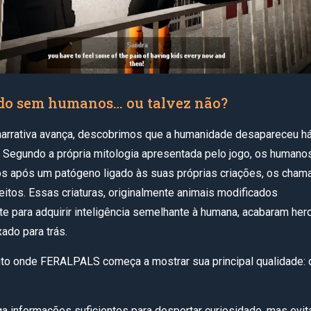
o sem humanos… ou talvez não?
arrativa avança, descobrimos que a humanidade desapareceu h
 Segundo a própria mitologia apresentada pelo jogo, os humano
os após um patógeno ligado às suas próprias criações, os cha
itos. Essas criaturas, originalmente animais modificados
e para adquirir inteligência semelhante à humana, acabaram he
ado para trás.
to onde FERALPALS começa a mostrar sua principal qualidade: 
ga informações suficientes para despertar curiosidade, mas evit