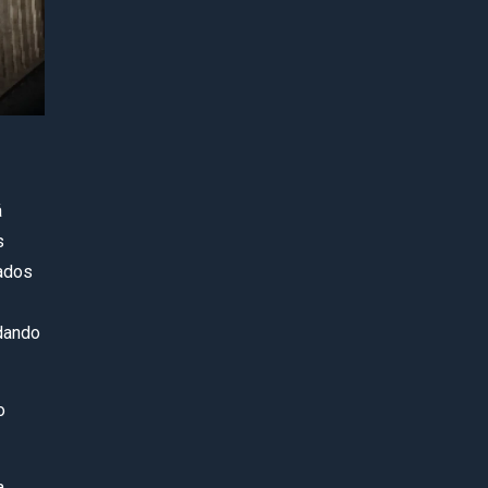
á
s
mados
rdando
o
a