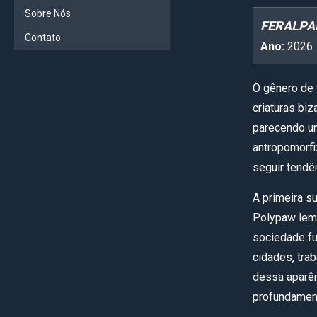
Sobre Nós
FERALPA
Contato
Ano:
2026
O gênero de 
criaturas bi
parecendo um
antropomorfi
seguir tendê
A primeira s
Polypaw lem
sociedade fu
cidades, tra
dessa aparên
profundament