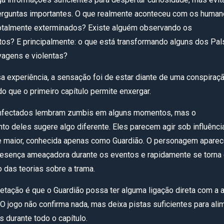
erguntas importantes. O que realmente aconteceu com os huma
otalmente exterminados? Existe alguém observando os
os? E principalmente: o que está transformando alguns dos Pa
lvagens e violentas?
a experiência, a sensação foi de estar diante de uma conspiraç
do que o primeiro capítulo permite enxergar.
infectados lembram zumbis em alguns momentos, mas o
o deles sugere algo diferente. Eles parecem agir sob influênci
e maior, conhecida apenas como Guardião. O personagem apare
esença ameaçadora durante os eventos e rapidamente se torna
o das teorias sobre a trama.
retação é que o Guardião possa ter alguma ligação direta com a a
O jogo não confirma nada, mas deixa pistas suficientes para ali
 durante todo o capítulo.