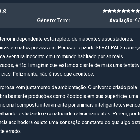
LS
Gênero:
Terror
Avaliação:
9
/
terror independente está repleto de mascotes assustadores,
zarras e sustos previsíveis. Por isso, quando FERALPALS começ
a aventura inocente em um mundo habitado por animais
zados, é fácil imaginar que estamos diante de mais uma tentati
ncias. Felizmente, não é isso que acontece.
urpresa vem justamente da ambientação. O universo criado pela
bra bastante produções como Zootopia em sua superfície: uma
ncional composta inteiramente por animais inteligentes, vivend
balhando, estudando e construindo relacionamentos. Porém, por t
cia acolhedora existe uma sensação constante de que algo est
e errado.