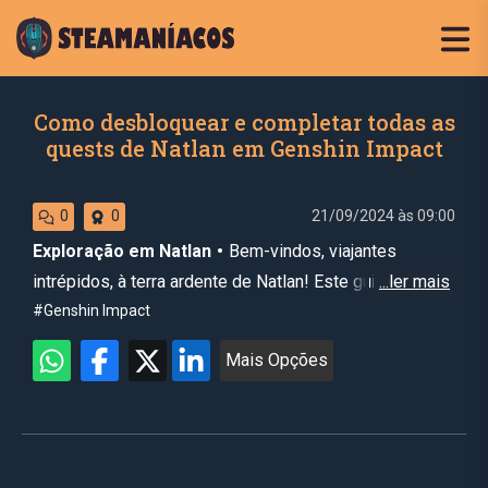
Como desbloquear e completar todas as
quests de Natlan em Genshin Impact
21/09/2024 às 09:00
0
0
Exploração em Natlan
Bem-vindos, viajantes
intrépidos, à terra ardente de Natlan! Este guia
abrangente vai desvendar todos os mistérios e
#Genshin Impact
aventuras que aguardam na região do Pyro em Genshin
Mais Opções
Impact. Prepare-se para uma jornada repleta de
desafios, segredos e recompensas incríveis!
Este guia foi inspirado no super
guia criado pela Pro
Games Guides
, inclusive todas as imagens de mapa