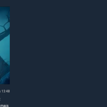
ento
ions
mundo
ve e
ers
da,
 Com
nte,
 13:48
x
quanto