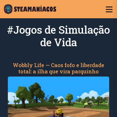
#Jogos de Simulação
de Vida
Wobbly Life — Caos fofo e liberdade
total: a ilha que vira parquinho