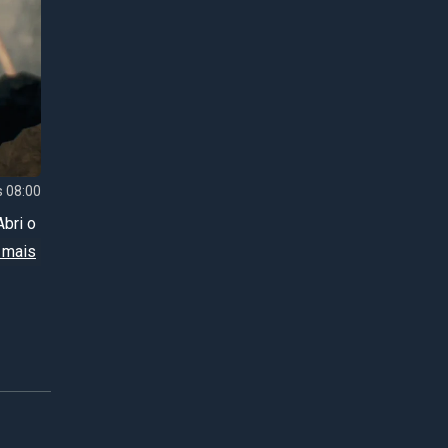
 08:00
Abri o
os eu
asse
rtar
quanto
 a