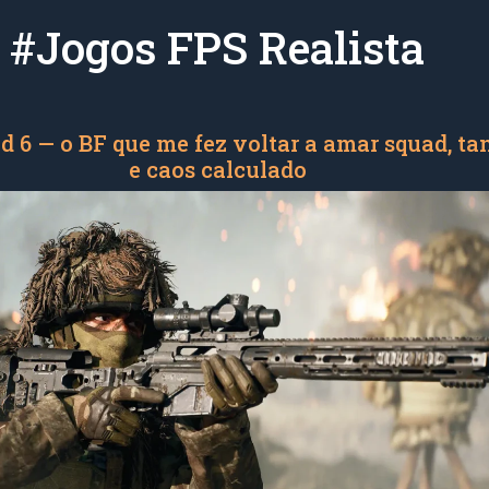
#Jogos FPS Realista
ld 6 — o BF que me fez voltar a amar squad, t
e caos calculado