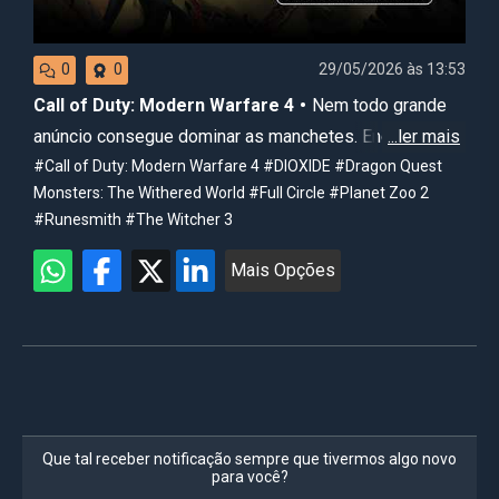
29/05/2026 às 13:53
0
0
Call of Duty: Modern Warfare 4
Nem todo grande
anúncio consegue dominar as manchetes. Enquanto
gigantes da indústria disputam a atenção dos
#Call of Duty: Modern Warfare 4
#DIOXIDE
#Dragon Quest
Monsters: The Withered World
#Full Circle
#Planet Zoo 2
jogadores, diversos projetos promissores acabam
#Runesmith
#The Witcher 3
passando despercebidos em meio ao fluxo constante
de novidades. Nesta semana, porém, surgiram sete
Mais Opções
jogos que merecem estar no radar de qualquer gamer,
seja pela nostalgia que despertam, pela ambição de
suas propostas ou pelo peso das franquias envolvidas.
Da volta de uma das séries mais influentes dos RPGs
modernos ao retorno de uma das maiores franquias de
tiro do mercado, passando por novos JRPGs,
experiências táticas e simuladores cada vez mais